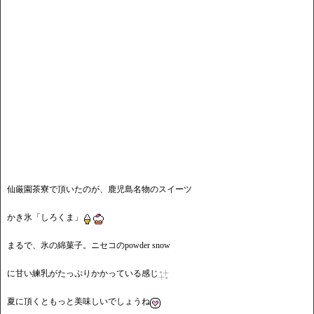
仙厳園茶寮で頂いたのが、鹿児島名物のスイーツ
かき氷「しろくま」
まるで、氷の綿菓子。ニセコのpowder snow
に甘い練乳がたっぷりかかっている感じ
夏に頂くともっと美味しいでしょうね