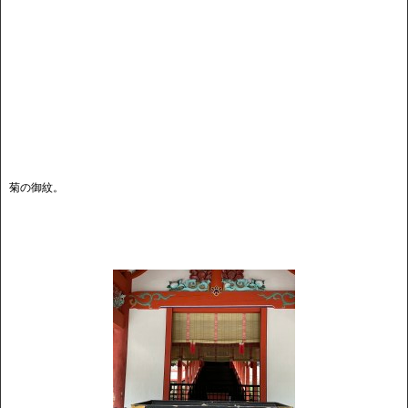
菊の御紋。