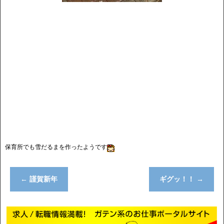
保育所でも雪だるまを作ったようです
←
謹賀新年
ギグッ！！
→