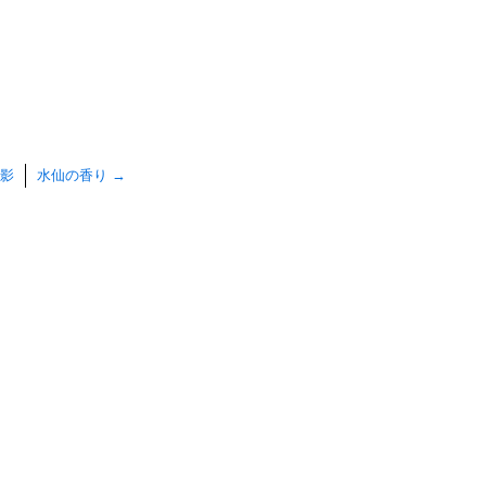
影
水仙の香り
→