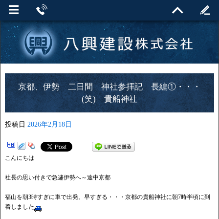
京都、伊勢 二日間 神社参拝記 長編①・・・
(笑) 貴船神社
投稿日
2026年2月18日
こんにちは
社長の思い付きで急遽伊勢へ～途中京都
福山を朝3時すぎに車で出発。早すぎる・・・京都の貴船神社に朝7時半頃に到
着しました